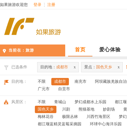
如果旅游欢迎您
登录
注册
首页
爱心体验
当前在：
旅游
已选条件
目的地：
成都市
x
景点：
国色天乡
x
目的地：
不限
成都市
南充市
阿坝藏族羌族自治
广元市
自贡市
风景区：
不限
青城山
梦幻成都水上乐园
都江堰
国色天乡
川剧
熊猫基地
妙剧场
梅林花谷
极限丛林
川西竹海景区
梦幻
都江堰蓝精灵蓝莓采摘园
环球中心海洋乐园