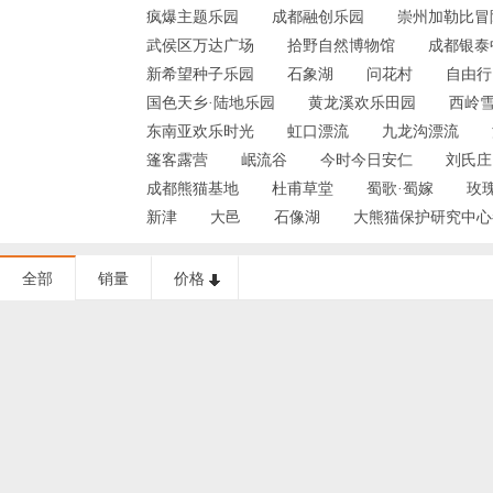
疯爆主题乐园
成都融创乐园
崇州加勒比冒
武侯区万达广场
拾野自然博物馆
成都银泰中
新希望种子乐园
石象湖
问花村
自由行
国色天乡·陆地乐园
黄龙溪欢乐田园
西岭
东南亚欢乐时光
虹口漂流
九龙沟漂流
篷客露营
岷流谷
今时今日安仁
刘氏庄
成都熊猫基地
杜甫草堂
蜀歌·蜀嫁
玫
新津
大邑
石像湖
大熊猫保护研究中心
全部
销量
价格