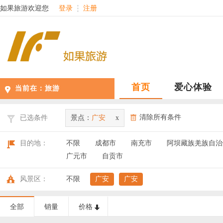
如果旅游欢迎您
登录
注册
首页
爱心体验
当前在：
旅游
清除所有条件
已选条件
景点：
广安
x
目的地：
不限
成都市
南充市
阿坝藏族羌族自治
广元市
自贡市
风景区：
不限
广安
广安
全部
销量
价格